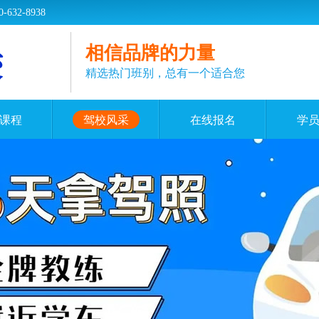
2-8938
相信品牌的力量
精选热门班别，总有一个适合您
课程
驾校风采
在线报名
学