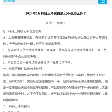
常见问题
2024年6月科目三考试路线记不住怎么办？
来源： 作者：
Q：科目三路线记不住怎么办
A：
上海
银都驾校
指出，有很多学员在考科目三的时候会担心自己记不住考试路
线，今天就教你们一招，科三学员都来看看。
1、可以尝试自己把考场路线画下来或者一些驾校可以把考场路线打印下来，然
后标注好考点及注意事项；
2、学员自己走一遍考场路线然后录个视频记录下来。
一、科目三记住路线的小技巧
学员在考试场地练车的时候，可以用纸张记住先通过什么路段，比如先直线行
驶，后有红绿灯，然后经过减速路段等。不一定要画出多么漂亮准确的图纸，但
是一定要记住先后会经过哪些路段，可以提前在心理准备好下一步的操作，真正
听到语音指令时，才不会手忙脚乱。也可以将路线中的一些明显标记点记住，比
如指示牌等。
二、科目三考试技巧