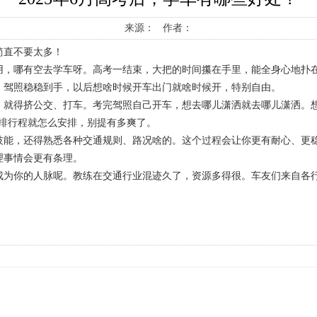
来源： 作者：
简直不要太多！
用，哪有空去学车呀。高考一结束，大把的时间攥在手里，能全身心地扑
，驾照稳稳到手，以后想啥时候开车出门就啥时候开，特别自由。
，就得挤公交、打车。考完驾照自己开车，想去哪儿潇洒就去哪儿潇洒。
安排行程就怎么安排，别提有多爽了。
技能，还得熟悉各种交通规则、路况啥的。这个过程会让你更有耐心、更
理事情会更有条理。
成为你的人脉呢。教练在交通行业混迹久了，资源多得很。车友们来自各