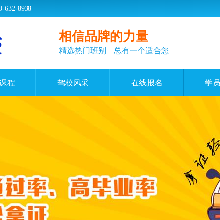
2-8938
相信品牌的力量
精选热门班别，总有一个适合您
课程
驾校风采
在线报名
学