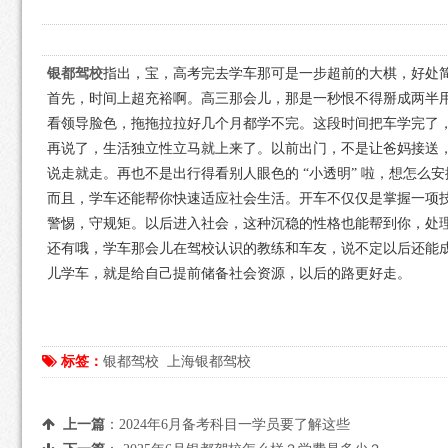
银都驾校
指出，宝，高考完去学车那可是一步超前的大棋，好处
首先，时间上超充裕啊。高三那会儿，那是一秒恨不得掰成两半
看领导脸色，拖拖拉拉好几个月都学不完。这段时间把车学完了
再说了，生活独立性立马就上来了。以前出门，不是让爸妈接送
说走就走。再也不是出行得看别人眼色的 “小透明” 啦，想怎么
而且，学车还能帮你快速适应社会生活。开车不仅仅是掌握一项
警惕，守规矩。以后进入社会，这种沉稳的性格也能帮到你，处
还有哦，学车那会儿在驾校认识的教练和车友，说不定以后还能
儿学车，就是给自己提前储备社会资源，以后的路更好走。
标签：
银都驾校
上海银都驾校
上一篇
：
2024年6月备考科目一学员要了解这些