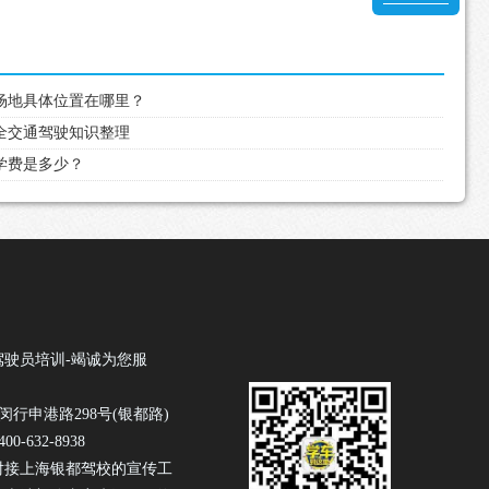
练场地具体位置在哪里？
安全交通驾驶知识整理
？学费是多少？
驾驶员培训-竭诚为您服
闵行申港路298号(银都路)
0-632-8938
对接上海银都驾校的宣传工