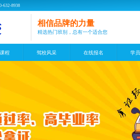
2-8938
相信品牌的力量
精选热门班别，总有一个适合您
课程
驾校风采
在线报名
学