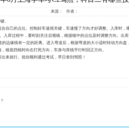
来源： 作者：
关键。
适合自己的点位。控制好车速很关键，车速慢了方向才好调整。入库时，
最佳。入库过程中，要时刻关注后视镜，根据镜中的点位及时调整方向。出
弯道的边缘线有一定的距离。进入弯道后，根据弯道的大小适时转动方向盘
镜，镜底挡线时向右打死方向，车身与库线平行时回正方向。
挥出来就行。祝你顺利通过考试，早日拿到驾照！
了？