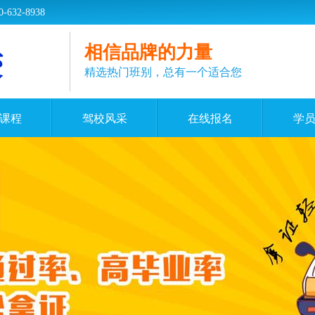
2-8938
相信品牌的力量
精选热门班别，总有一个适合您
课程
驾校风采
在线报名
学