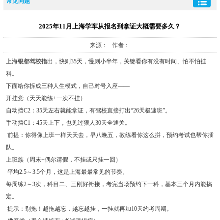
常见问题
2025年11月上海学车从报名到拿证大概需要多久？
来源： 作者：
上海
银都驾校
指出，快则35天，慢则小半年，关键看你有没有时间、怕不怕挂
科。
下面给你拆成三种人生模式，自己对号入座——
开挂党（天天能练+一次不挂）
自动挡C2：35天左右就能拿证，有驾校直接打出“26天极速班”。
手动挡C1：45天上下，也见过狠人30天全通关。
前提：你得像上班一样天天去，早八晚五，教练看你这么拼，预约考试也帮你插
队。
上班族（周末+偶尔请假，不挂或只挂一回）
平均2.5～3.5个月，这是上海最最常见的节奏。
每周练2～3次，科目二、三刚好衔接，考完当场预约下一科，基本三个月内能搞
定。
提示：别拖！越拖越忘，越忘越挂，一挂就再加10天约考周期。