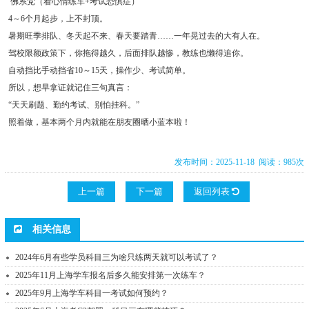
佛系党（看心情练车+考试恐惧症）
4～6个月起步，上不封顶。
暑期旺季排队、冬天起不来、春天要踏青……一年晃过去的大有人在。
驾校限额政策下，你拖得越久，后面排队越惨，教练也懒得追你。
自动挡比手动挡省10～15天，操作少、考试简单。
所以，想早拿证就记住三句真言：
“天天刷题、勤约考试、别怕挂科。”
照着做，基本两个月内就能在朋友圈晒小蓝本啦！
发布时间：2025-11-18 阅读：985次
上一篇
下一篇
返回列表
相关信息
2024年6月有些学员科目三为啥只练两天就可以考试了？
2025年11月上海学车报名后多久能安排第一次练车？
2025年9月上海学车科目一考试如何预约？