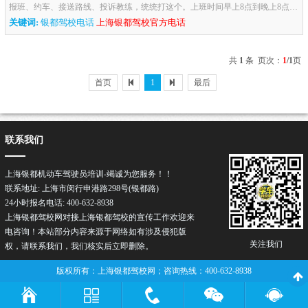
报班、约车、接送路线、投诉教练，统统打这个。上班时间早上8点到晚上8点，
基本秒接，不用转来转去。记得加通讯录，备注“银...
关键词:
银都驾校电话
上海银都驾校官方电话
共
1
条 页次：
1
/1
页
首页
1
最后
联系我们
上海银都机动车驾驶员培训-竭诚为您服务！！
联系地址: 上海市闵行申港路298号(银都路)
24小时报名电话: 400-632-8938
上海银都驾校网对接上海银都驾校的宣传工作欢迎来
电咨询！本站部分内容来源于网络如有涉及侵犯版
关注我们
权，请联系我们，我们核实后立即删除。
版权所有：上海银都驾校网；咨询热线：400-632-8938