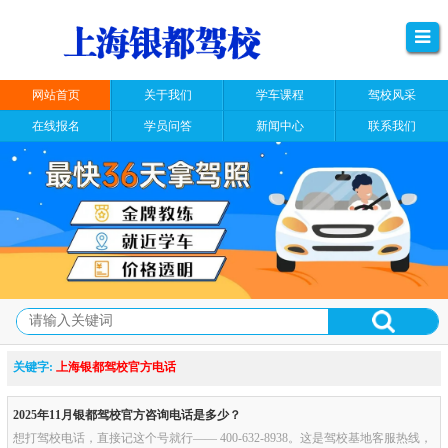
网站首页
关于我们
学车课程
驾校风采
在线报名
学员问答
新闻中心
联系我们
关键字:
上海银都驾校官方电话
2025年11月银都驾校官方咨询电话是多少？
想打驾校电话，直接记这个号就行—— 400-632-8938。这是驾校基地客服热线，