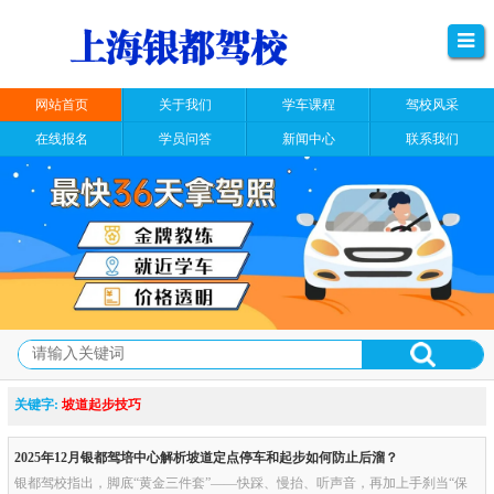
网站首页
关于我们
学车课程
驾校风采
在线报名
学员问答
新闻中心
联系我们
关键字:
坡道起步技巧
2025年12月银都驾培中心解析坡道定点停车和起步如何防止后溜？
银都驾校指出，脚底“黄金三件套”——快踩、慢抬、听声音，再加上手刹当“保