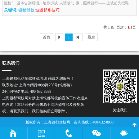
险栓”，基本告别后溜。给你拆成“人话版”步骤，照做就行—— 上坡前先把鞋带
系紧，心里默背“停车三点：对杆、对线、对距离”。 到点位...
关键词:
银都驾校
坡道起步技巧
共
1
条 页次：
1
/1
页
首页
1
最后
联系我们
上海银都机动车驾驶员培训-竭诚为您服务！！
联系地址: 上海市闵行申港路298号(银都路)
24小时报名电话: 400-632-8938
上海银都驾校网对接上海银都驾校的宣传工作欢迎来
电咨询！本站部分内容来源于网络如有涉及侵犯版
关注我们
权，请联系我们，我们核实后立即删除。
版权所有：上海银都驾校网；咨询热线：400-632-8938