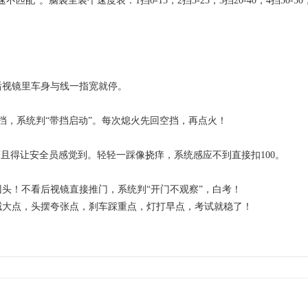
”。脑袋里装个速度表：1挡0-15，2挡5-25，3挡20-40，4挡30-5
视镜里车身与线一指宽就停。
，系统判“带挡启动”。每次熄火先回空挡，再点火！
且得让安全员感觉到。轻轻一踩像挠痒，系统感应不到直接扣100。
头！不看后视镜直接推门，系统判“开门不观察”，白考！
喊大点，头摆夸张点，刹车踩重点，灯打早点，考试就稳了！