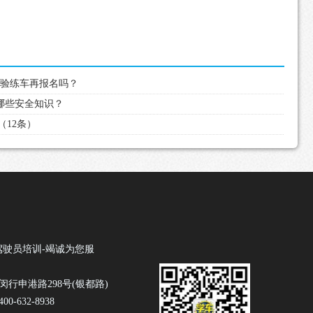
先体验练车再报名吗？
教哪些安全知识？
（12条）
驾驶员培训-竭诚为您服
闵行申港路298号(银都路)
0-632-8938