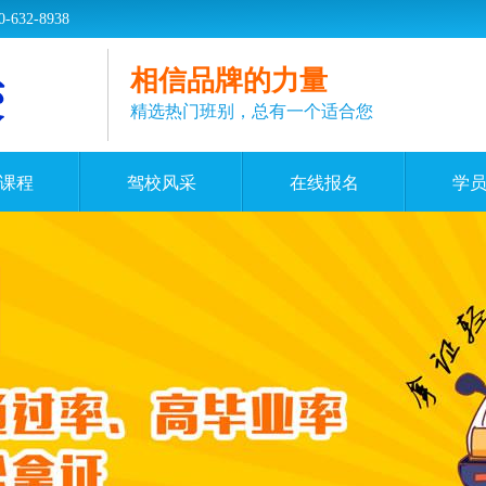
2-8938
相信品牌的力量
精选热门班别，总有一个适合您
课程
驾校风采
在线报名
学