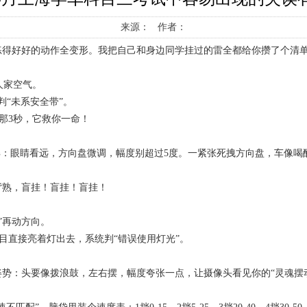
来源： 作者：
练得好好的动作全变形。我把自己和身边同学挂过的雷全都给你攒了个清
当人家空气。
判“未系安全带”。
疼那3秒，它救你一命！
：眼睛看远，方向盘微调，幅度别超过5度。一紧张死拽方向盘，车像喝
背熟，盲挂！盲挂！盲挂！
3”再动方向。
目直接亮着灯出去，系统判“错误使用灯光”。
势：头要像拨浪鼓，左右摆，幅度夸张一点，让摄像头看见你的“灵魂摆