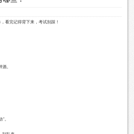
单，看完记得背下来，考试别踩！
醉酒。
动”。