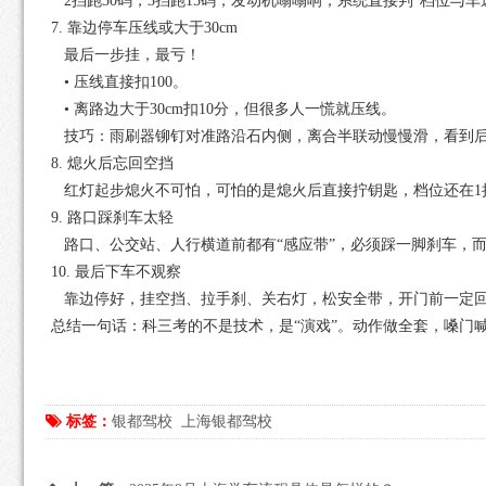
2挡跑30码，3挡跑15码，发动机嗡嗡响，系统直接判“档位与车速不匹配
7. 靠边停车压线或大于30cm
最后一步挂，最亏！
• 压线直接扣100。
• 离路边大于30cm扣10分，但很多人一慌就压线。
技巧：雨刷器铆钉对准路沿石内侧，离合半联动慢慢滑，看到后
8. 熄火后忘回空挡
红灯起步熄火不可怕，可怕的是熄火后直接拧钥匙，档位还在1挡
9. 路口踩刹车太轻
路口、公交站、人行横道前都有“感应带”，必须踩一脚刹车，而
10. 最后下车不观察
靠边停好，挂空挡、拉手刹、关右灯，松安全带，开门前一定回
总结一句话：科三考的不是技术，是“演戏”。动作做全套，嗓门
标签：
银都驾校
上海银都驾校