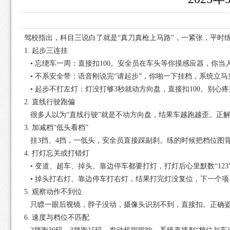
驾校指出，科目三说白了就是“真刀真枪上马路”，一紧张，平时
1. 起步三连挂
• 忘绕车一周：直接扣100。安全员在车头等你摸感应器，你
• 不系安全带：语音刚说完“请起步”，你啪一下挂档，系统立马
• 起步不打左灯：灯没打够3秒就动方向盘，直接扣100。别心
2. 直线行驶跑偏
很多人以为“直线行驶”就是不动方向盘，结果车越跑越歪。正解
3. 加减档“低头看档”
挂3挡、4挡，一低头，安全员直接踩副刹。练的时候把档位图
4. 打灯忘关或打错灯
• 变道、超车、掉头、靠边停车都要打灯，打灯后心里默数“12
• 掉头打右灯、靠边停车打右灯，结果打完灯没复位，下一个项
5. 观察动作不到位
只瞟一眼后视镜，脖子没动，摄像头识别不到，直接扣。正确姿
6. 速度与档位不匹配