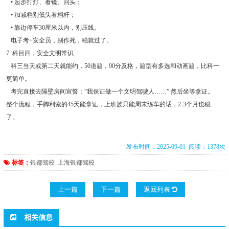
• 起步打灯、看镜、回头；
• 加减档别低头看档杆；
• 靠边停车30厘米以内，别压线。
电子考+安全员，别作死，稳就过了。
7. 科目四，安全文明常识
科三当天或第二天就能约，50道题，90分及格，题型有多选和动画题，比科一
更简单。
考完直接去隔壁房间宣誓：“我保证做一个文明驾驶人……” 然后坐等拿证。
整个流程，手脚利索的45天能拿证，上班族只能周末练车的话，2-3个月也稳
了。
发布时间：2025-09-01 阅读：1378次
标签：
银都驾校
上海银都驾校
上一篇
下一篇
返回列表
相关信息