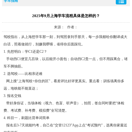
学车指南
2025年9月上海学车流程具体是怎样的？
来源： 作者：
驾校指出，从上海想学车那一刻，到驾照拿到手那天，每一步我都给你翻译成大
白话，照着做就行，别嫌我啰嗦，省得你后面踩坑。
1. 先想明白：学C1还是C2？
手动挡C1便宜几百块，以后能开小面包；自动挡C2贵一点，但不用踩离合，堵
车不脚抽筋。
2. 选驾校——比相亲还难
网上搜“上海驾校+你住的区”，看差评比好评更真实。重点看：训练场离你多
远，地铁能不能直达；
3. 报名交钱
带好身份证，当场体检（视力、色盲、听声音），拍照，签合同时要把“体检
费、考试费、补考费、模拟费”全写清楚。
4. 科目一，刷题比背单词简单
报名后3-7天就能约考，自己在“交管12123”App上点“考试预约”，选离你家最近