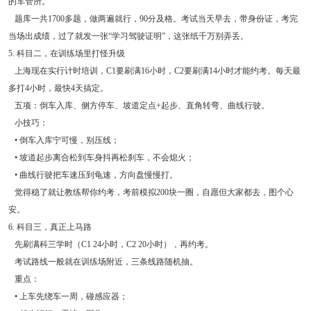
的车管所。
题库一共1700多题，做两遍就行，90分及格。考试当天早去，带身份证，考完
当场出成绩，过了就发一张“学习驾驶证明”，这张纸千万别弄丢。
5. 科目二，在训练场里打怪升级
上海现在实行计时培训，C1要刷满16小时，C2要刷满14小时才能约考。每天最
多打4小时，最快4天搞定。
五项：倒车入库、侧方停车、坡道定点+起步、直角转弯、曲线行驶。
小技巧：
• 倒车入库宁可慢，别压线；
• 坡道起步离合松到车身抖再松刹车，不会熄火；
• 曲线行驶把车速压到龟速，方向盘慢慢打。
觉得稳了就让教练帮你约考，考前模拟200块一圈，自愿但大家都去，图个心
安。
6. 科目三，真正上马路
先刷满科三学时（C1 24小时，C2 20小时），再约考。
考试路线一般就在训练场附近，三条线路随机抽。
重点：
• 上车先绕车一周，碰感应器；