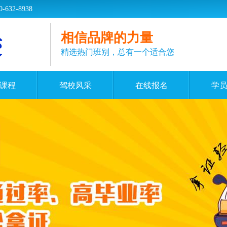
2-8938
相信品牌的力量
精选热门班别，总有一个适合您
课程
驾校风采
在线报名
学