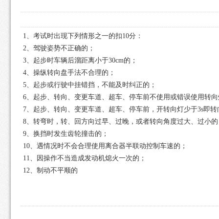
1、考试时出现下列情形之一的扣10分：
2、驾驶姿势不正确的；
3、起步时车辆后溜距离小于30cm的；
4、操纵转向盘手法不合理的；
5、起步或行驶中挂错挡，不能及时纠正的；
6、起步、转向、变更车道、超车、停车前不使用或错误使用转向
7、起步、转向、变更车道、超车、停车前，开转向灯少于3s即转
8、转弯时，转、回方向过早、过晚，或者转向角度过大、过小的
9、换挡时发生齿轮撞击的；
10、遇情况时不会合理使用离合器半联动控制车速的；
11、因操作不当造成发动机熄火一次的；
12、制动不平顺的