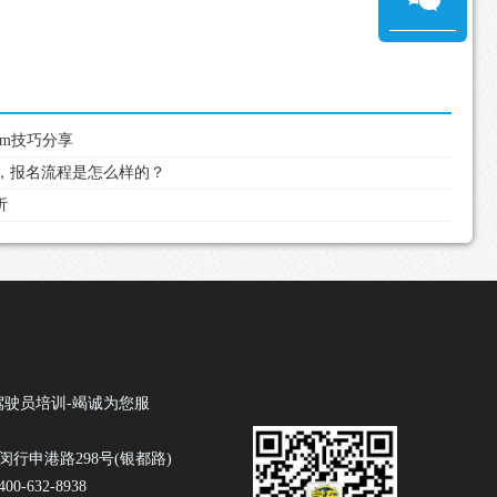
cm技巧分享
驾照，报名流程是怎么样的？
析
驾驶员培训-竭诚为您服
闵行申港路298号(银都路)
0-632-8938