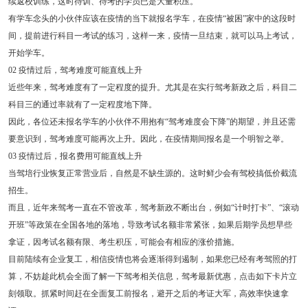
续返校训练，这时待训、待考的学员已是大量积压。
有学车念头的小伙伴应该在疫情的当下就报名学车，在疫情“被困”家中的这段时
间，提前进行科目一考试的练习，这样一来，疫情一旦结束，就可以马上考试，
开始学车。
02 疫情过后，驾考难度可能直线上升
近些年来，驾考难度有了一定程度的提升。尤其是在实行驾考新政之后，科目二
科目三的通过率就有了一定程度地下降。
因此，各位还未报名学车的小伙伴不用抱有“驾考难度会下降”的期望，并且还需
要意识到，驾考难度可能再次上升。因此，在疫情期间报名是一个明智之举。
03 疫情过后，报名费用可能直线上升
当驾培行业恢复正常营业后，自然是不缺生源的。这时鲜少会有驾校搞低价截流
招生。
而且，近年来驾考一直在不管改革，驾考新政不断出台，例如“计时打卡”、“滚动
开班”等政策在全国各地的落地，导致考试名额非常紧张，如果后期学员想早些
拿证，因考试名额有限、考生积压，可能会有相应的涨价措施。
目前陆续有企业复工，相信疫情也将会逐渐得到遏制，如果您已经有考驾照的打
算，不妨趁此机会全面了解一下驾考相关信息，驾考最新优惠，点击如下卡片立
刻领取。抓紧时间赶在全面复工前报名，避开之后的考证大军，高效率快速拿