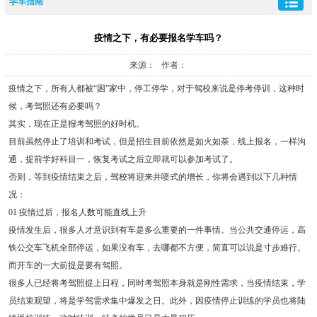
学车指南
疫情之下，有必要报名学车吗？
来源： 作者：
疫情之下，所有人都被“困”家中，停工停学，对于驾校来说是停考停训，这种时
候，考驾照还有必要吗？
其实，现在正是报考驾照的好时机。
目前虽然停止了培训和考试，但是招生目前依然是如火如荼，线上报名，一样沟
通，提前学好科目一，恢复考试之后立即就可以参加考试了。
否则，等到疫情结束之后，驾校将迎来井喷式的增长，你将会遇到以下几种情
况：
01 疫情过后，报名人数可能直线上升
疫情发生后，很多人才意识到有车是多么重要的一件事情。当公共交通停运，高
铁公交车飞机全部停运，如果没有车，去哪都不方便，简直可以说是寸步难行。
而开车的一大前提是要有驾照。
很多人已经将考驾照提上日程，同时考驾照本身就是刚性需求，当疫情结束，学
员结束观望，将是学驾需求集中爆发之日。此外，因疫情停止训练的学员也将陆