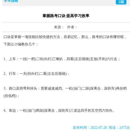
学车指南
掌握路考口诀 提高学习效率
来源： 作者：
口诀是掌握一项技能比较快捷的方法，容易记忆，那么，路考的口诀有哪些呢，
下面让小编教你几个：
1、上车：一挂(一档)二转(向灯)三喇叭，四看(左后视镜)五放(手刹)六行走；
2、行车：一关(转向灯)二看(左右后视镜)；
3、路口及拐弯和掉头：需要减速减挡。一松(油门)二踩(踩离合，踩刹车)再挂档
(挂低档)；
4、靠边：一松(油门)两踩(踩离合，踩刹车)三道边四手刹五空挡六转向。
发布时间：2022-07-20 阅读：2475次