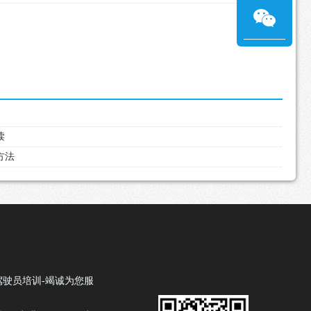
读
方法
驾驶员培训-竭诚为您服