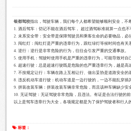
银都驾校
指出，驾驶车辆，我们每个人都希望能够顺利安全，不
1. 酒后驾车：切记不能在酒后驾车， 超过酒驾标准就算一点也不
2. 未系安全带：安全带是保障驾驶员和乘客生命的必要物品，必
3. 闯红灯：闯红灯是严重的违章行为，跟红绿灯等候时间也有关
4. 逆行：逆行是非常危险的行为，往往会引发严重的交通事故。
5. 使用手机：驾驶时使用手机是严重的违章行为，可能导致对
6. 超速行驶：总是超速行驶既是危险的也严重违章行为，越是高
7. 不按规定让行：车辆在路上互相让行、做出妥协是道路安全的
8. 违反机动车道行驶：机动车道是一边行驶的，一边不能乱穿插
9. 拼装改装车辆：拼装改装车辆非常危险，而且该种车辆缺少
10. 无证驾驶：无证驾驶非常危险，且违法。有证是合法行驶的
以上是驾车违章行为大全，各项规定都是为了保护驾驶者和行人的
标签：