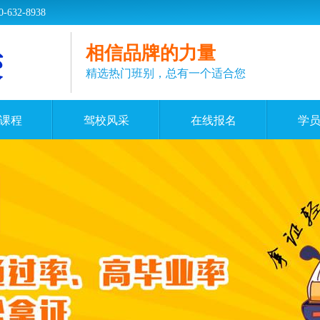
2-8938
相信品牌的力量
精选热门班别，总有一个适合您
课程
驾校风采
在线报名
学