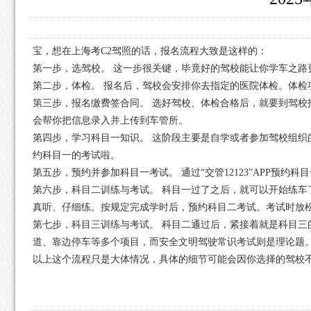
宝，想在上海考C2驾照的话，报名流程大致是这样的：
第一步，选驾校。 这一步很关键，毕竟好的驾校能让你学车之
第二步，体检。 报名后，驾校会安排你去指定的医院体检。体
第三步，报名缴费签合同。 选好驾校、体检合格后，就要到驾
会帮你把信息录入并上传到车管所。
第四步，学习科目一知识。 这阶段主要是自学或者参加驾校组织
约科目一的考试啦。
第五步，预约并参加科目一考试。 通过“交管12123”APP预
第六步，科目二训练与考试。 科目一过了之后，就可以开始练车
真听、仔细练。按规定完成学时后，预约科目二考试。考试时放
第七步，科目三训练与考试。 科目二通过后，紧接着就是科目三
道、靠边停车等多个项目，而安全文明驾驶常识考试则是理论题
以上这个流程只是大体情况，具体的细节可能会因你选择的驾校不