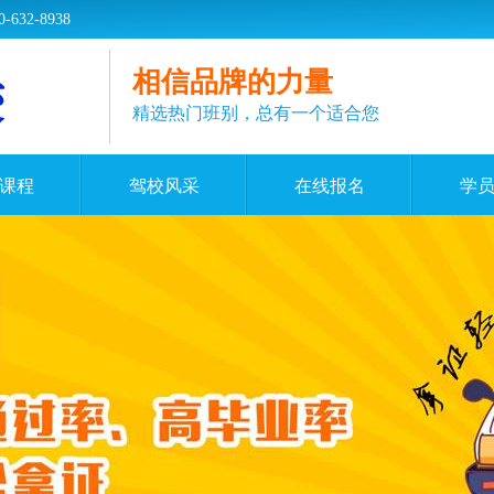
2-8938
相信品牌的力量
精选热门班别，总有一个适合您
课程
驾校风采
在线报名
学