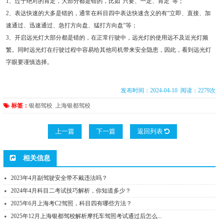
1、过于绝对的肯定，大部分都是错的，比如“只要、一定、肯定”等；
2、表达快速的大多是错的，通常在科目四中表达快速含义的有“立即、直接、加
速通过、迅速通过、急打方向盘、猛打方向盘”等；
3、开启远光灯大部分都是错的，在正常行驶中，远光灯的使用远不及近光灯频
繁。同时远光灯在行驶过程中容易给其他司机带来安全隐患，因此，看到远光灯
字眼要谨慎选择。
发布时间：2024-04-10 阅读：2279次
标签：
银都驾校
上海银都驾校
上一篇
下一篇
返回列表
相关信息
2023年4月副驾驶安全带不戴违法吗？
2024年4月科目二考试技巧解析，你知道多少？
2025年6月上海考C2驾照，科目四有哪些方法？
2025年12月上海银都驾校解析摩托车驾照考试通过后怎么...