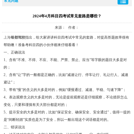
常见问题
2024年4月科目四考试常见套路是哪些？
来源： 作者：
上海
银都驾校
指出，给大家讲讲科目四考试中常见的套路，对提高答题效率很有
帮助噢！准备考科目四的小伙伴都来仔细看看！
一、正确说法
1、含有“不准、不得、不应、不能、严禁、禁止、应当”等字眼的题目大多是对
的；
2、含有“让”字的一般都是正确的，比如“减速让行、停车让行、礼让行人、减速
避让”；
3、带有“慢”的含义的大多是对的，例如“缓慢通过、减速、平稳、匀速下降”；
4、表达观察含义的大多是对的，无论是提前观察还是仔细观察，不论措辞怎么
变化，只要和谨慎有关大部分都是对的；
5、提示安全的大多是对的，比如“保证安全、确保安全、安全通过”，值得一提的
是“间断轻踏”实质也是为了安全，所以一般出现这个词语都是对的。
二、错误说法