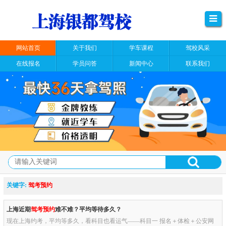
网站首页
关于我们
学车课程
驾校风采
在线报名
学员问答
新闻中心
联系我们
关键字:
驾考预约
上海近期
驾考预约
难不难？平均等待多久？
现在上海约考，平均等多久，看科目也看运气——科目一 报名＋体检＋公安网