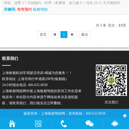
审核，淡季 3-7 天就能约，旺季（寒暑假、金九银十）往往 10-15 天才能抢到 ，
不过总体还算友好，早起的鸟儿有虫吃。科目二 科一合格 10 天后...
关键词:
驾考预约
银都驾校
共
1
条 页次：
1
/1
页
首页
1
最后
联系我们
上海银都机动车驾驶员培训-竭诚为您服务！！
联系地址: 上海市闵行申港路298号(银都路)
24小时报名电话: 400-632-8938
上海银都驾校网对接上海银都驾校的宣传工作欢迎来
电咨询！本站部分内容来源于网络如有涉及侵犯版
关注我们
权，请联系我们，我们核实后立即删除。
版权所有：上海银都驾校网；咨询热线：400-632-8938