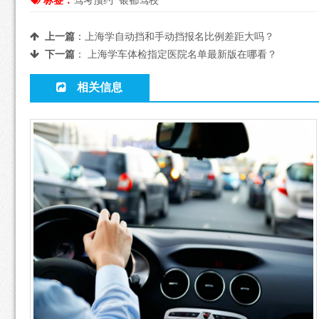
标签：
驾考预约
银都驾校
上一篇
：
上海学自动挡和手动挡报名比例差距大吗？
下一篇
：
上海学车体检指定医院名单最新版在哪看？
相关信息