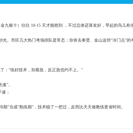
金九银十）往往 10-15 天才能抢到 ，不过总体还算友好，早起的鸟儿有
被秒光。市区几大热门考场排队是常态；你肯去奉贤、金山这些“冷门点”的
了：“练好技术，别着急，反正急也约不上。”
光速”。
+手速；
待期”当成“熟练期”，技术稳了一把过，反而比天天催教练更省时间。