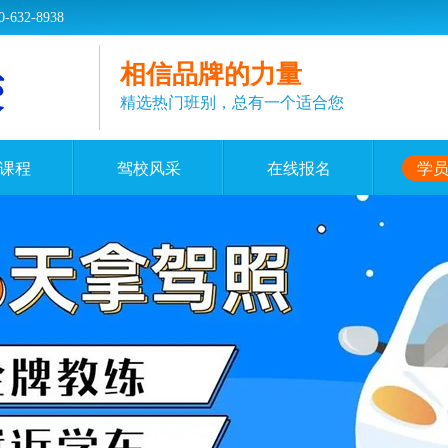
2-8938
相信品牌的力量
精选热门班别，总有一个适合您
课程
驾校风采
在线报名
学