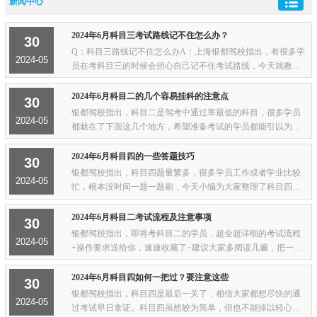
新闻中心
2024年6月科目三考试路线记不住怎么办？
30
Q：科目三路线记不住怎么办A：上海银都驾校指出，有很多学
2024-05
员在考科目三的时候会担心自己记不住考试路线，今天就教你
们一招，科三学员都来看看。1、可以尝试自己把考场路线画下
来或者一些驾校可以把考场路线打印下来，...
2024年6月科目二的几个容易挂科的注意点
30
银都驾校指出，科目二是驾考中通过率最低的科目，很多学员
2024-05
都栽在了下面这几个地方，希望准备考试的学员都能引以为
戒。一、坡道溜车熄火01、上坡时离合器压的过死，爬坡时汽
车动力不足，导致中途停车甚至熄火；02、起...
2024年6月科目四的一些答题技巧
30
银都驾校指出，科目四题量繁多，很多学员工作或者学业比较
2024-05
忙，根本没时间一题一题刷，今天小编为大家整理了科目四的
通关口诀以及答题技巧，如果你正在备考科目四，一定不要错
过了！道路交通千万条，文明安全第一条；...
2024年6月科目二考试流程及注意事项
30
银都驾校指出，即将考科目二的学员，超全超详细的考试流程
2024-05
+操作要求送给你，速速收藏了~建议大家多阅读几遍，把一些
关键部分重点记忆，提前做好准备，考场上有条不紊不发慌。0
1到达考场候考大厅需要考试的尽量提前到...
2024年6月科目四如何一把过？要注意这些
30
银都驾校指出，科目四是最后一关了，相信大家都想尽快的通
2024-05
过考试早日拿证。科目四虽然较为简单，但也不能掉以轻心，