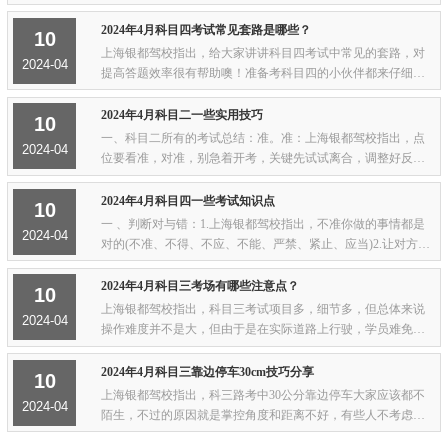
除了要打牢基础多刷题之外，还有几个细节上的问题要注意...考
试规则科目四主要考核安全文明驾驶操作...
2024年4月科目四考试常见套路是哪些？
10
上海银都驾校指出，给大家讲讲科目四考试中常见的套路，对
2024-04
提高答题效率很有帮助噢！准备考科目四的小伙伴都来仔细看
看！一、正确说法1、含有“不准、不得、不应、不能、严禁、
禁止、应当”等字眼的题目大多是对的；2...
2024年4月科目二一些实用技巧
10
一、科目二所有的考试总结：准。准：上海银都驾校指出，点
2024-04
位要看准，对准，别急着开考，关键先试试离合，调整好反光
镜。二、开始考试：要注意以下几个步骤：1.先踏下离合，挂1
档，左转向灯打开，喇叭按一下，手刹松下...
2024年4月科目四一些考试知识点
10
一 、判断对与错：1.上海银都驾校指出，不准你做的事情都是
2024-04
对的(不准、不得、不应、不能、严禁、紧止、应当)2.让对方先
走的都是对的(减速让行、停车让行、礼让通行、减速避让)3.慢
的都是对的(缓慢通过、减速、平稳、...
2024年4月科目三考场有哪些注意点？
10
上海银都驾校指出，科目三考试项目多，细节多，但总体来说
2024-04
操作难度并不是大，但由于是在实际道路上行驶，学员难免有
紧张情绪会影响到考试成绩的发挥。今天 小编就总结了这考试
的五大禁忌，希望大家看完之后避开这些错...
2024年4月科目三靠边停车30cm技巧分享
10
上海银都驾校指出，科三路考中30公分靠边停车大家应该都不
2024-04
陌生，不过的原因就是掌控角度和距离不好，有些人不考虑路
面状况就直接靠边停车，这是很难通过考试的。准确靠边停车3