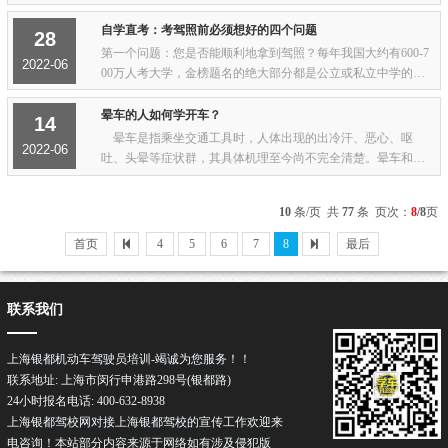
科目三考试不及格原因有哪些方面呢。今天小编给大家整理了
一下学员科目三考试不及格的失败因素，...
自学直考：考驾照前必须想好的四个问题
28
第一个问题：您是否能顺利地拿到驾照？每年我国大约有600-7
2022-06
00万人考大学，金榜题名的绝大部分都是公立或私立中学的学
生，自学直考上大学的不仅是凤毛麟角，而且他们付出了几倍
于在校生的心血，这告诉了我们一个道理：...
晕车的人如何学开车？
14
晕车是指乘坐交通工具时，人体出现的出冷汗、恶心、呕
2022-06
吐、头晕等症状群，其具体机理至今尚不完全清楚。晕车和人
的体质有关，当前并没有可以长期治疗晕车的手段，但是，短
期内治疗晕车的方法非常多，其中包括药物以...
10
条/页 共
77
条 页次：
8
/8
页
首页
4
5
6
7
8
最后
联系我们
上海银都机动车驾驶员培训-竭诚为您服务！！
联系地址: 上海市闵行申港路298号(银都路)
24小时报名电话: 400-632-8938
上海银都驾校网对接上海银都驾校的宣传工作欢迎来
电咨询！本站部分内容来源于网络如有涉及侵犯版