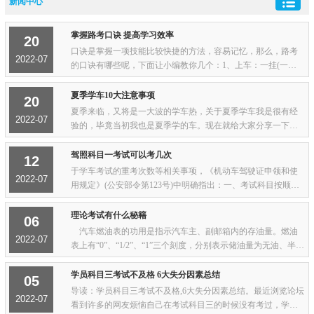
新闻中心
掌握路考口诀 提高学习效率
20
口诀是掌握一项技能比较快捷的方法，容易记忆，那么，路考
2022-07
的口诀有哪些呢，下面让小编教你几个：1、上车：一挂(一档)
二转(向灯)三喇叭，四看(左后视镜)五放(手刹)六行走；2、行
车：一关(转向灯)二看(左右后视镜)；3、...
夏季学车10大注意事项
20
夏季来临，又将是一大波的学车热，关于夏季学车我是很有经
2022-07
验的，毕竟当初我也是夏季学的车。现在就给大家分享一下夏
季学车的注意事项。1、练车过程中如果感觉身体不舒服，千万
不要硬撑，应马上告诉教练，及时到阴凉处...
驾照科目一考试可以考几次
12
于学车考试的重考次数等相关事项，《机动车驾驶证申领和使
2022-07
用规定》(公安部令第123号)中明确指出：一、考试科目按顺
序，考试之前要预约三个科目按顺序分别预约考试，每个科目
预约后可以考试一次、补考一次。不参加补考...
理论考试有什么秘籍
06
汽车燃油表的功用是指示汽车主、副邮箱内的存油量。燃油
2022-07
表上有“0”、“1/2”、“1”三个刻度，分别表示储油量为无油、半箱
油和满箱油。 燃油表是在点火开关接通后才开始工作。有
主、副油箱时，燃油表只能显示一...
学员科目三考试不及格 6大失分因素总结
05
导读：学员科目三考试不及格,6大失分因素总结。最近浏览论坛
2022-07
看到许多的网友烦恼自己在考试科目三的时候没有考过，学员